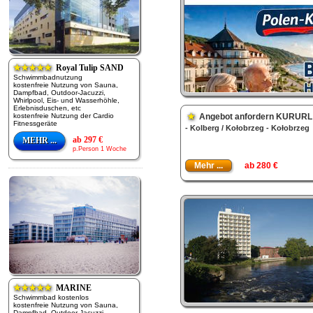
★★★★★
Royal Tulip SAND
Schwimmbadnutzung
kostenfreie Nutzung von Sauna,
Dampfbad, Outdoor-Jacuzzi,
Whirlpool, Eis- und Wasserhöhle,
Erlebnisduschen, etc
kostenfreie Nutzung der Cardio
★
Angebot anfordern KURURLAUB
Fitnessgeräte
- Kolberg / Kołobrzeg - Kołobrzeg
ab 297 €
MEHR ...
p.Person 1 Woche
Mehr ...
ab 280 €
★★★★★
MARINE
Schwimmbad kostenlos
kostenfreie Nutzung von Sauna,
Dampfbad, Outdoor-Jacuzzi,