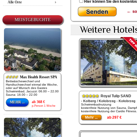
Hier können Sie den kostenlo
Alle Orte
←
so
MEISTGEBUCHTE
Weitere Hotel
✔✔✔✔
Max Health Resort SPA
Bettwäschewechsel und
Handtuchwechsel einmal die Woche,
oder auf Wunsch des Gastes
Schwimmbad, Jacuzzi: 06.00 – 22.00
Sauna: 16.00 – 22.00
★★★★★
Royal Tulip SAND
- Kolberg / Kołobrzeg - Kołobrzeg
ab 368 €
MEHR ...
Schwimmbadnutzung
p.Person 1 Woche
kostenfreie Nutzung von Sauna, Dampf
kostenfreie Nutzung der Cardio Fitness.
Mehr ...
ab 297 €