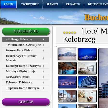
POLEN
TSCHECHIEN
SPANIEN
KROATIEN
DEUTSCHLAN
Buchen
Hotel MAR
OSTSEEKÜSTE
★★★★★
Kołobrzeg
- Kolberg / Kołobrzeg
- Swinemünde / Świnoujście
Grossmollen / Mielno
Henkenhagen / Ustronie
Morskie
Kolberger Deep / Dźwirzyno
Misdroy / Międzyzdroje
Neuwasser / Dąbki
Poberow / Pobierowo
Treptauer Deep / Mrzeżyno
GEBIRGE