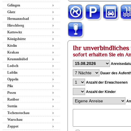
Gdingen
Glatz
Hermannsbad
Hirschberg
Kattowitz
Königshütte
Köslin
Ihr unverbindliche
Krakau
sofort erhalten Sie ein A
Krummhübel
Anreisedat
Lodsch
Lublin
Dauer des Aufenth
Oppeln
Anzahl der Erwachsenen
Piła
Anzahl der Kinder
Posen
Ratibor
Anr
Stettin
Tschenstochau
Warschau
Zoppot