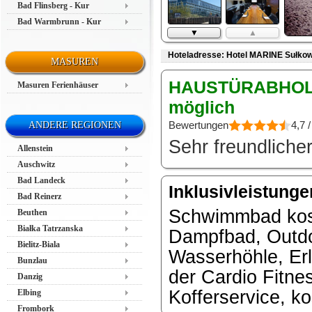
Bad Flinsberg - Kur
Bad Warmbrunn - Kur
▼
▲
Hoteladresse: Hotel MARINE Sułkows
MASUREN
HAUSTÜRABHOLUN
Masuren Ferienhäuser
möglich
Bewertungen
4,7 /
ANDERE REGIONEN
Sehr freundliche
Allenstein
Auschwitz
Bad Landeck
Inklusivleistung
Bad Reinerz
Schwimmbad kost
Beuthen
Białka Tatrzanska
Dampfbad, Outdoo
Bielitz-Biala
Wasserhöhle, Erl
Bunzlau
der Cardio Fitn
Danzig
Kofferservice, k
Elbing
Frombork