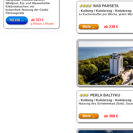
Whirlpool, Eis- und Wasserhöhle,
✔✔✔✔
NAD PARSETA
Erlebnisduschen, etc
kostenfreie Nutzung der Cardio
- Kolberg / Kołobrzeg - Kołobrzeg
Fitnessgeräte
1x Kuchenbuffet pro Woche, jeden Mon
ab 323 €
MEHR ...
p.Person 1 Woche
Mehr ...
ab 238 €
✔✔✔
PERLA BALTYKU
- Kolberg / Kołobrzeg - Kołobrzeg
Nutzung des Schwimmbad (Sole), Sauna
Mehr ...
ab 368 €