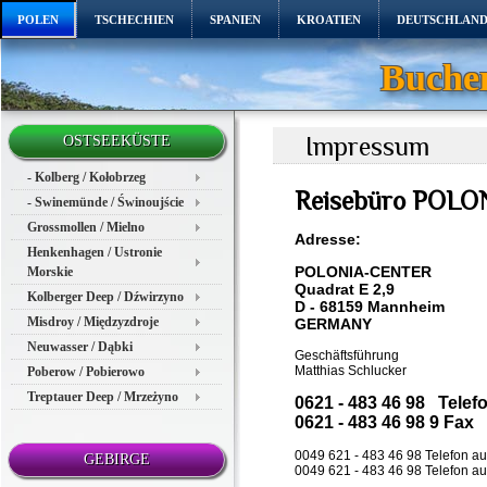
POLEN
TSCHECHIEN
SPANIEN
KROATIEN
DEUTSCHLAN
Buchen
Impressum
OSTSEEKÜSTE
- Kolberg / Kołobrzeg
Reisebüro POL
- Swinemünde / Świnoujście
Grossmollen / Mielno
Adresse:
Henkenhagen / Ustronie
POLONIA-CENTER
Morskie
Quadrat E 2,9
Kolberger Deep / Dźwirzyno
D - 68159 Mannheim
Misdroy / Międzyzdroje
GERMANY
Neuwasser / Dąbki
Geschäftsführung
Matthias Schlucker
Poberow / Pobierowo
Treptauer Deep / Mrzeżyno
0621 - 483 46 98
Telef
0621 - 483 46 98 9 Fax
0049 621 - 483 46 98 Telefon a
GEBIRGE
0049 621 - 483 46 98 Telefon au