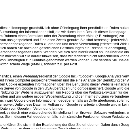
------------------------------------------------------------------------------------------------------------
 dieser Homepage grundsätzlich ohne Offenlegung Ihrer persönlichen Daten nutze
uswertung der Informationen statt, die wir durch Ihren Besuch dieser Homepage
 im Rahmen eines Formulars oder der Zusendung einer eMail (z.B. Anfragen) zur
von uns gespeichert und für diesen Zweck genutzt. Sie sind berechtigt, jederzeit A
n personenbezogenen Daten zu erhalten und deren Verwendung jederzeit mit Wirku
tzlich haben Sie nach den gesetzlichen Bestimmungen ein Recht auf Berichtigung,
ersonenbezogenen Daten. Wenden Sie sich bitte hierfür direkt an uns über die ob
in möchten wir Sie darauf hinweisen, dass wir technisch nicht ausschließen könn
g von Unbefugten zur Kenntnis genommen werden können. Bitte senden Sie uns da
ektronischem Wege (eMail), sondern z.B. per Post.
alytics, einen Webanalysedienst der Google Inc. ("Google"). Google Analytics ve
e auf Ihrem Computer gespeichert werden und die eine Analyse der Benutzung der 
 den Cookie erzeugten Informationen über Ihre Benutzung dieser Website (einschli
en Server von Google in den USA übertragen und dort gespeichert. Google wird di
 Nutzung der Website auszuwerten, um Reports über die Websiteaktivitäten für die
llen und um weitere mit der Websitenutzung und der Internetnutzung verbundene
Auch wird Google diese Informationen gegebenenfalls an Dritte übertragen, sofern 
er soweit Dritte diese Daten im Auftrag von Google verarbeiten. Google wird in kei
n Daten von Google in Verbindung bringen.
Cookies durch eine entsprechende Einstellung Ihrer Browser Software verhindern; w
ss Sie in diesem Fall gegebenenfalls nicht sämtliche Funktionen dieser Website vo
e erklären Sie sich mit der Bearbeitung der über Sie erhobenen Daten durch Goog
d Weise und zu dem zuvor benannten Zweck einverstanden.