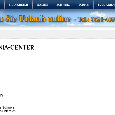
D
FRANKREICH
ITALIEN
SCHWEIZ
TÜRKEI
BULGARIEN
 Sie Urlaub online -
Tel.: 0621-483
ONIA-CENTER
on
us Schweiz
s Östereich