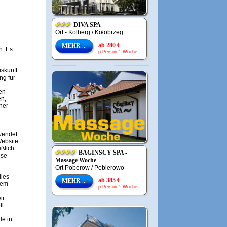
✔✔✔
DIVA SPA
Ort - Kolberg / Kołobrzeg
ab 280 €
MEHR ...
n. Es
p.Person 1 Woche
uskunft
ng für
en
en,
her
rwendet
Website
eßlich
✔✔✔✔
BAGINSCY SPA -
ese
Massage Woche
Ort Poberow / Pobierowo
dies
ab 385 €
MEHR ...
nem
p.Person 1 Woche
ir
ll
le in