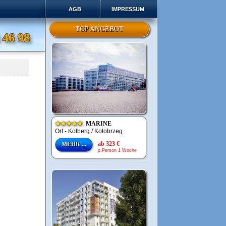
AGB
IMPRESSUM
TOP ANGEBOT
 46 98
★★★★★
MARINE
Ort - Kolberg / Kołobrzeg
ab 323 €
MEHR ...
p.Person 1 Woche