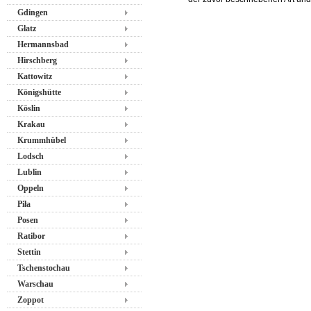
Gdingen
Glatz
Hermannsbad
Hirschberg
Kattowitz
Königshütte
Köslin
Krakau
Krummhübel
Lodsch
Lublin
Oppeln
Piła
Posen
Ratibor
Stettin
Tschenstochau
Warschau
Zoppot