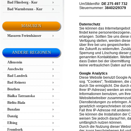
Bad Flinsberg - Kur
UmStIdentNr:
DE 275 497 732
Steuernummer:
38402/29379
Bad Warmbrunn - Kur
--------------------------------------------
Datenschutz
MASUREN
Sie können das Internetangebot
findet keine personenbezogene A
Masuren Ferienhäuser
erlangen. Sollten Sie uns diese
Verfügung stellen, werden diese 
über Ihre bei uns gespeicherte
die Zukunft zu widerrufen. Zusä
ANDERE REGIONEN
Sperrung und Löschung dieser p
genannten Kontaktdaten. Weiterh
dass Daten bei der übermittlun
Allenstein
keine vertraulichen Daten auf el
Auschwitz
Google Analytics
Bad Landeck
Diese Website benutzt Google An
sog. "Cookies", Textdateien, di
Bad Reinerz
durch Sie ermüglicht. Die durch
Beuthen
Ihrer IP-Adresse) werden an ein
Informationen benutzen, um Ihre
Białka Tatrzanska
Websitebetreiber zusammenzuste
Dienstleistungen zu erbringen. 
Bielitz-Biala
gesetzlich vorgeschrieben ist od
Bunzlau
Fall Ihre IP-Adresse mit andere
Sie können die Installation der 
Danzig
weisen Sie jedoch darauf hin, da
umfänglich nutzen können.
Elbing
Durch die Nutzung dieser Websit
Frombork
der zuvor beschriebenen Art un