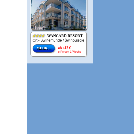
✔✔✔✔
AVANGARD RESORT
Ort - Swinemünde / Świnoujście
ab 412 €
MEHR ...
p.Person 1 Woche