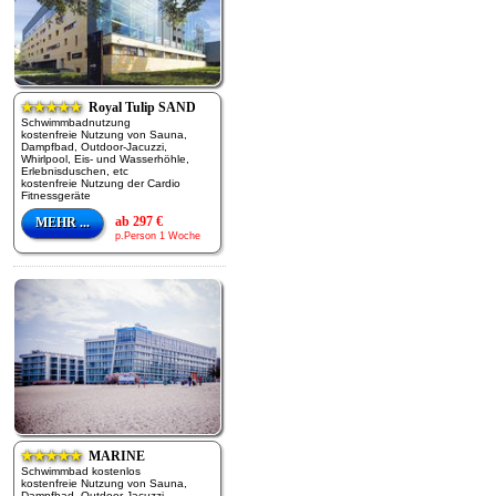
★★★★★
Royal Tulip SAND
Schwimmbadnutzung
kostenfreie Nutzung von Sauna,
Dampfbad, Outdoor-Jacuzzi,
Whirlpool, Eis- und Wasserhöhle,
Erlebnisduschen, etc
kostenfreie Nutzung der Cardio
Fitnessgeräte
ab 297 €
MEHR ...
p.Person 1 Woche
★★★★★
MARINE
Schwimmbad kostenlos
kostenfreie Nutzung von Sauna,
Dampfbad, Outdoor-Jacuzzi,