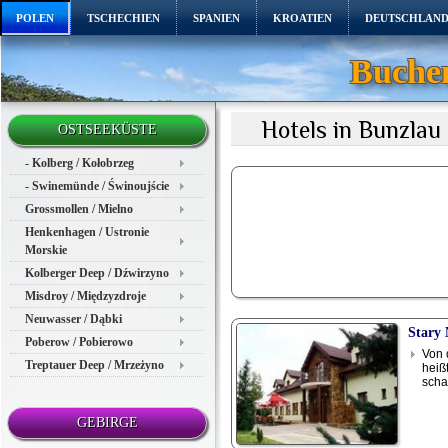
POLEN
TSCHECHIEN
SPANIEN
KROATIEN
DEUTSCHLAN
Buchen
Hotels in Bunzlau
OSTSEEKÜSTE
- Kolberg / Kołobrzeg
- Swinemünde / Świnoujście
Grossmollen / Mielno
Henkenhagen / Ustronie
Morskie
Kolberger Deep / Dźwirzyno
Misdroy / Międzyzdroje
Neuwasser / Dąbki
Stary 
Poberow / Pobierowo
Von 
Treptauer Deep / Mrzeżyno
heiß
scha
GEBIRGE