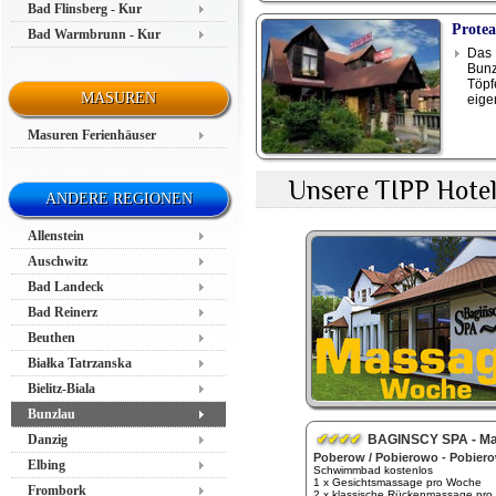
Bad Flinsberg - Kur
Protea
Bad Warmbrunn - Kur
Das 
Bunz
Töpf
MASUREN
eige
Masuren Ferienhäuser
Unsere TIPP Hotel
ANDERE REGIONEN
Allenstein
Auschwitz
Bad Landeck
Bad Reinerz
Beuthen
Białka Tatrzanska
Bielitz-Biala
Bunzlau
Danzig
✔✔✔✔
BAGINSCY SPA - Massage W
Poberow / Pobierowo - Pobier
Elbing
Schwimmbad kostenlos
1 x Gesichtsmassage pro Woche
Frombork
2 x klassische Rückenmassage pro