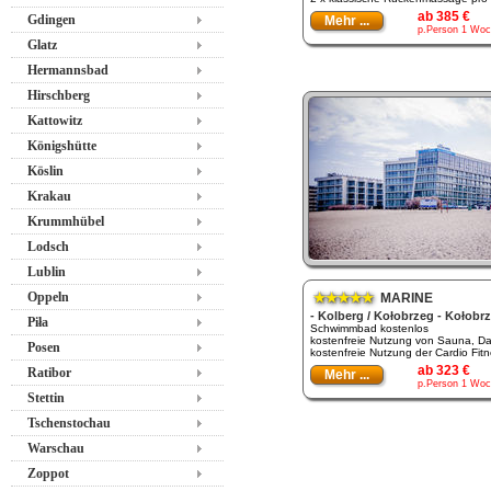
ab 385 €
Gdingen
Mehr ...
p.Person 1 Woc
Glatz
Hermannsbad
Hirschberg
Kattowitz
Königshütte
Köslin
Krakau
Krummhübel
Lodsch
Lublin
Oppeln
★★★★★
MARINE
- Kolberg / Kołobrzeg - Kołobr
Piła
Schwimmbad kostenlos
kostenfreie Nutzung von Sauna, D
Posen
kostenfreie Nutzung der Cardio Fitn
ab 323 €
Ratibor
Mehr ...
p.Person 1 Woc
Stettin
Tschenstochau
Warschau
Zoppot