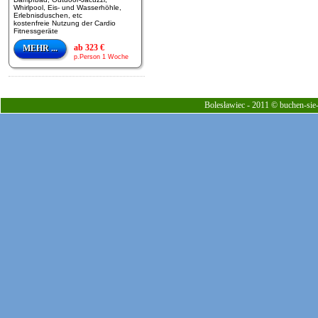
Whirlpool, Eis- und Wasserhöhle,
Erlebnisduschen, etc
kostenfreie Nutzung der Cardio
Fitnessgeräte
ab 323 €
MEHR ...
p.Person 1 Woche
Bolesławiec - 2011 © buchen-sie-