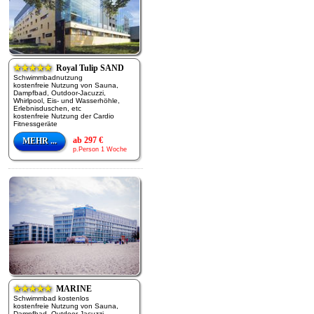
★★★★★
Royal Tulip SAND
Schwimmbadnutzung
kostenfreie Nutzung von Sauna,
Dampfbad, Outdoor-Jacuzzi,
Whirlpool, Eis- und Wasserhöhle,
Erlebnisduschen, etc
kostenfreie Nutzung der Cardio
Fitnessgeräte
ab 297 €
MEHR ...
p.Person 1 Woche
★★★★★
MARINE
Schwimmbad kostenlos
kostenfreie Nutzung von Sauna,
Dampfbad, Outdoor-Jacuzzi,