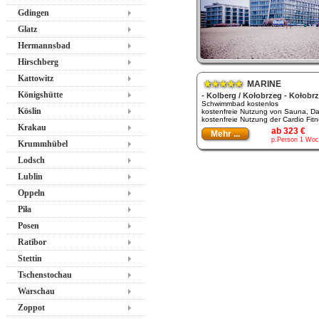
Gdingen
Glatz
Hermannsbad
Hirschberg
Kattowitz
★★★★★
MARINE
Königshütte
- Kolberg / Kołobrzeg - Kołobr
Schwimmbad kostenlos
Köslin
kostenfreie Nutzung von Sauna, D
kostenfreie Nutzung der Cardio Fitn
Krakau
ab 323 €
Mehr ...
p.Person 1 Woc
Krummhübel
Lodsch
Lublin
Oppeln
Piła
Posen
Ratibor
Stettin
Tschenstochau
Warschau
Zoppot