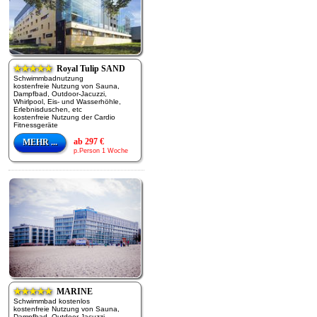
★★★★★
Royal Tulip SAND
Schwimmbadnutzung
kostenfreie Nutzung von Sauna,
Dampfbad, Outdoor-Jacuzzi,
Whirlpool, Eis- und Wasserhöhle,
Erlebnisduschen, etc
kostenfreie Nutzung der Cardio
Fitnessgeräte
ab 297 €
MEHR ...
p.Person 1 Woche
★★★★★
MARINE
Schwimmbad kostenlos
kostenfreie Nutzung von Sauna,
Dampfbad, Outdoor-Jacuzzi,