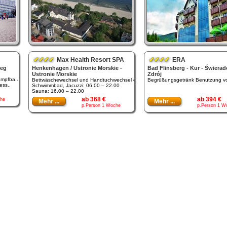
✔✔✔✔
Max Health Resort SPA
✔✔✔✔
ERA
zeg
Henkenhagen / Ustronie Morskie -
Bad Flinsberg - Kur - Świera
Ustronie Morskie
Zdrój
ampfba..
Bettwäschewechsel und Handtuchwechsel e..
Begrüßungsgetränk Benutzung von
ess..
Schwimmbad, Jacuzzi: 06.00 – 22.00
Sauna: 16.00 – 22.00
ab 368 €
ab 394 €
he
Mehr ...
Mehr ...
p.Person 1 Woche
p.Person 1 W