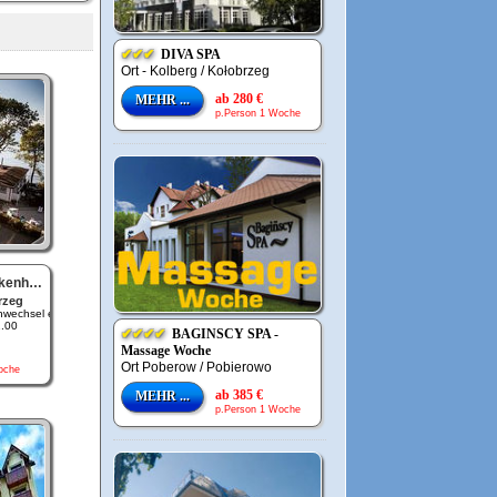
✔✔✔
DIVA SPA
Ort - Kolberg / Kołobrzeg
ab 280 €
MEHR ...
p.Person 1 Woche
hagen
rzeg
wechsel e..
2.00
✔✔✔✔
BAGINSCY SPA -
Massage Woche
Ort Poberow / Pobierowo
oche
ab 385 €
MEHR ...
p.Person 1 Woche