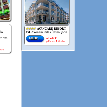
✔✔✔✔
AVANGARD RESORT
dów
Ort - Swinemünde / Świnoujście
 Hall..
ab 412 €
MEHR ...
p.Person 1 Woche
oche