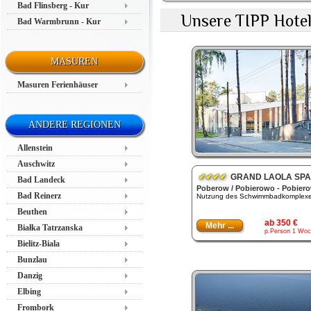
Bad Flinsberg - Kur
Unsere TIPP Hotel
Bad Warmbrunn - Kur
MASUREN
Masuren Ferienhäuser
ANDERE REGIONEN
Allenstein
Auschwitz
✔✔✔✔
GRAND LAOLA SPA
Bad Landeck
Poberow / Pobierowo - Pobier
Bad Reinerz
Nutzung des Schwimmbadkomplexes
Beuthen
ab 350 €
Mehr ...
Białka Tatrzanska
p.Person 1 Woc
Bielitz-Biala
Bunzlau
Danzig
Elbing
Frombork