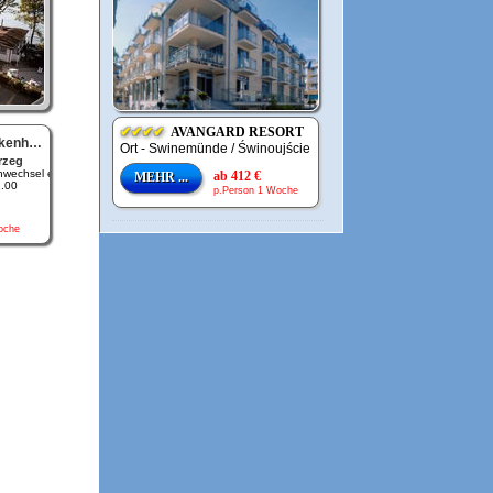
✔✔✔✔
AVANGARD RESORT
hagen
Ort - Swinemünde / Świnoujście
rzeg
wechsel e..
ab 412 €
MEHR ...
2.00
p.Person 1 Woche
oche