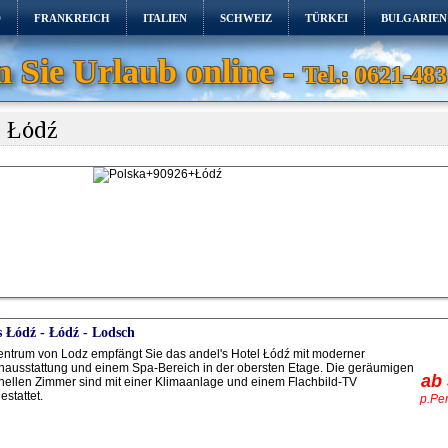
D
FRANKREICH
ITALIEN
SCHWEIZ
TÜRKEI
BULGARIEN
 Sie Urlaub online -
Tel.: 0621-483
- Łódź
s Łódź - Łódź - Lodsch
entrum von Lodz empfängt Sie das andel's Hotel Łódź mit moderner
nausstattung und einem Spa-Bereich in der obersten Etage. Die geräumigen
ab
hellen Zimmer sind mit einer Klimaanlage und einem Flachbild-TV
estattet.
p.Pe