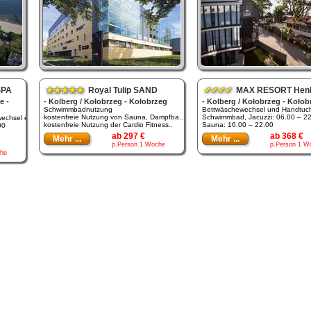
SPA
★★★★★
Royal Tulip SAND
✔✔✔✔
MAX RESORT Henken
e -
- Kolberg / Kołobrzeg - Kołobrzeg
- Kolberg / Kołobrzeg - Kołob
Schwimmbadnutzung
Bettwäschewechsel und Handtuch
kostenfreie Nutzung von Sauna, Dampfba..
Schwimmbad, Jacuzzi: 06.00 – 2
chsel e..
kostenfreie Nutzung der Cardio Fitness..
Sauna: 16.00 – 22.00
00
ab 297 €
ab 368 €
Mehr ...
Mehr ...
p.Person 1 Woche
p.Person 1 W
he