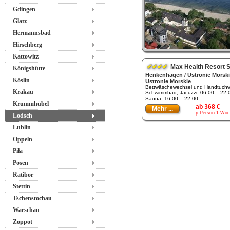
Gdingen
Glatz
Hermannsbad
Hirschberg
Kattowitz
✔✔✔✔
Max Health Resort 
Königshütte
Henkenhagen / Ustronie Morski
Köslin
Ustronie Morskie
Bettwäschewechsel und Handtuchwe
Krakau
Schwimmbad, Jacuzzi: 06.00 – 22.
Sauna: 16.00 – 22.00
Krummhübel
ab 368 €
Mehr ...
p.Person 1 Woc
Lodsch
Lublin
Oppeln
Piła
Posen
Ratibor
Stettin
Tschenstochau
Warschau
Zoppot