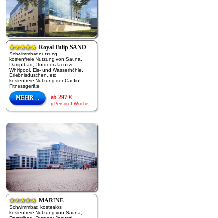
★★★★★
Royal Tulip SAND
Schwimmbadnutzung
kostenfreie Nutzung von Sauna,
Dampfbad, Outdoor-Jacuzzi,
Whirlpool, Eis- und Wasserhöhle,
Erlebnisduschen, etc
kostenfreie Nutzung der Cardio
Fitnessgeräte
ab 297 €
MEHR ...
p.Person 1 Woche
★★★★★
MARINE
Schwimmbad kostenlos
kostenfreie Nutzung von Sauna,
Dampfbad, Outdoor-Jacuzzi,