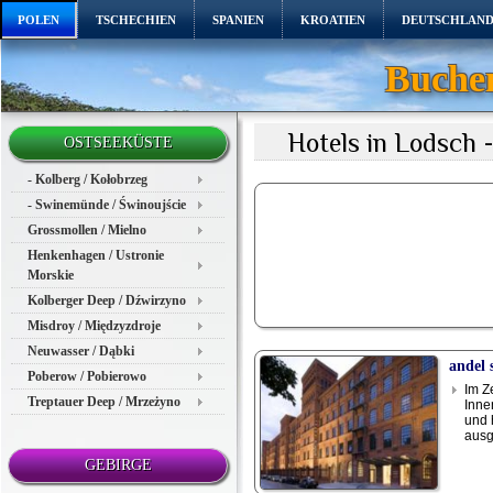
POLEN
TSCHECHIEN
SPANIEN
KROATIEN
DEUTSCHLAN
Buchen
Hotels in Lodsch 
OSTSEEKÜSTE
- Kolberg / Kołobrzeg
- Swinemünde / Świnoujście
Grossmollen / Mielno
Henkenhagen / Ustronie
Morskie
Kolberger Deep / Dźwirzyno
Misdroy / Międzyzdroje
Neuwasser / Dąbki
andel 
Poberow / Pobierowo
Im Z
Treptauer Deep / Mrzeżyno
Inne
und 
ausg
GEBIRGE