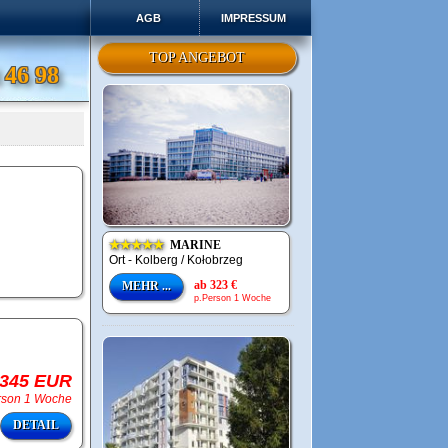
AGB
IMPRESSUM
TOP ANGEBOT
 46 98
★★★★★
MARINE
Ort - Kolberg / Kołobrzeg
ab 323 €
MEHR ...
p.Person 1 Woche
 345 EUR
rson 1 Woche
DETAIL