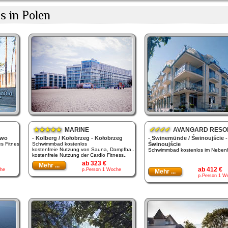
s in Polen
★★★★★
MARINE
✔✔✔✔
AVANGARD RESO
owo
- Kolberg / Kołobrzeg - Kołobrzeg
- Swinemünde / Świnoujście -
 Fitness..
Schwimmbad kostenlos
Świnoujście
kostenfreie Nutzung von Sauna, Dampfba..
Schwimmbad kostenlos im Nebenh
kostenfreie Nutzung der Cardio Fitness..
ab 323 €
Mehr ...
ab 412 €
he
p.Person 1 Woche
Mehr ...
p.Person 1 W