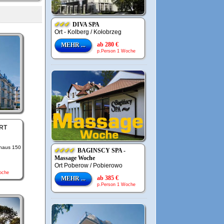
✔✔✔
DIVA SPA
Ort - Kolberg / Kołobrzeg
ab 280 €
MEHR ...
p.Person 1 Woche
RT
aus 150 m ..
✔✔✔✔
BAGINSCY SPA -
Massage Woche
Ort Poberow / Pobierowo
oche
ab 385 €
MEHR ...
p.Person 1 Woche