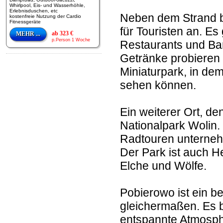
Whirlpool, Eis- und Wasserhöhle,
Erlebnisduschen, etc
Neben dem Strand bi
kostenfreie Nutzung der Cardio
Fitnessgeräte
für Touristen an. Es
ab 323 €
MEHR ...
p.Person 1 Woche
Restaurants und Bar
Getränke probieren 
Miniaturpark, in de
sehen können.
Ein weiterer Ort, d
Nationalpark Wolin
Radtouren unterneh
Der Park ist auch H
Elche und Wölfe.
Pobierowo ist ein be
gleichermaßen. Es b
entspannte Atmosphä