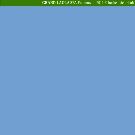
GRAND LAOLA SPA
Pobierowo - 2011 © buchen-sie-urlaub-o