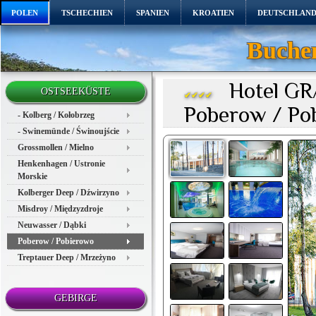
POLEN
TSCHECHIEN
SPANIEN
KROATIEN
DEUTSCHLAN
Buchen
Hotel GRA
OSTSEEKÜSTE
✔✔✔✔
Poberow / Po
- Kolberg / Kołobrzeg
- Swinemünde / Świnoujście
Grossmollen / Mielno
Henkenhagen / Ustronie
Morskie
Kolberger Deep / Dźwirzyno
Misdroy / Międzyzdroje
Neuwasser / Dąbki
Poberow / Pobierowo
Treptauer Deep / Mrzeżyno
GEBIRGE