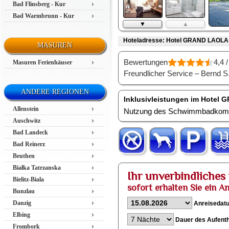
Bad Flinsberg - Kur
Bad Warmbrunn - Kur
▼
▲
Hoteladresse: Hotel GRAND LAOLA 
MASUREN
Bewertungen
4,4 /
Masuren Ferienhäuser
Freundlicher Service – Bernd S
ANDERE REGIONEN
Inklusivleistungen im Hotel
Allenstein
Nutzung des Schwimmbadkomp
Auschwitz
Bad Landeck
Bad Reinerz
Beuthen
Białka Tatrzanska
Ihr unverbindliche
Bielitz-Biala
sofort erhalten Sie ein A
Bunzlau
Danzig
Anreisedat
Elbing
Dauer des Aufenth
Frombork