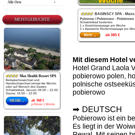
Alle Orte
✔✔✔✔
BAGINSCY SPA - Massage Woche
Poberow / Pobierowo - Pobierowo
MEISTGEBUCHTE
Schwimmbad kostenlos
1 x Gesichtsmassage pro Woche
2 x klassische Rückenmassage pro Woc
Mehr ...
ab 385 €
Mit diesem Hotel v
Hotel Grand Laola Vi
pobierowo polen, hot
✔✔✔✔
Max Health Resort SPA
Bettwäschewechsel und
polnische ostseeküste
Handtuchwechsel einmal die Woche,
oder auf Wunsch des Gastes
Schwimmbad, Jacuzzi: 06.00 – 22.00
pobierowo
Sauna: 16.00 – 22.00
ab 368 €
MEHR ...
p.Person 1 Woche
➡ DEUTSCH
Pobierowo ist ein be
Es liegt in der Wo
Rewal. Mit seinen b