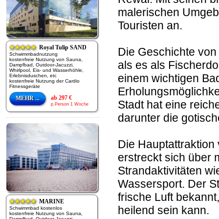
malerischen Umgebu
Touristen an.
★★★★★
Royal Tulip SAND
Die Geschichte von 
Schwimmbadnutzung
kostenfreie Nutzung von Sauna,
als es als Fischerdo
Dampfbad, Outdoor-Jacuzzi,
Whirlpool, Eis- und Wasserhöhle,
einem wichtigen Bade
Erlebnisduschen, etc
kostenfreie Nutzung der Cardio
Fitnessgeräte
Erholungsmöglichkei
ab 297 €
MEHR ...
Stadt hat eine reic
p.Person 1 Woche
darunter die gotisc
Die Hauptattraktion 
erstreckt sich über 
Strandaktivitäten 
Wassersport. Der St
frische Luft bekann
★★★★★
MARINE
heilend sein kann.
Schwimmbad kostenlos
kostenfreie Nutzung von Sauna,
Dampfbad, Outdoor-Jacuzzi,