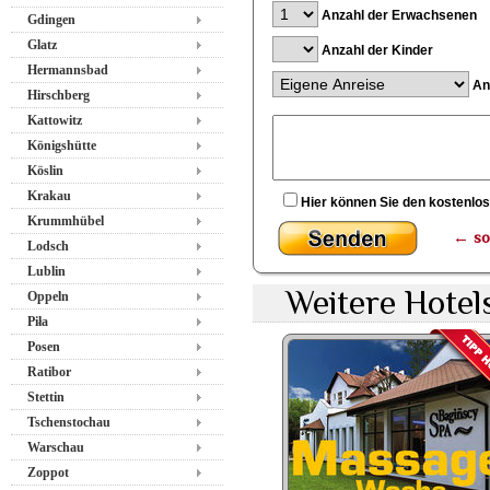
Anzahl der Erwachsenen
Gdingen
Glatz
Anzahl der Kinder
Hermannsbad
Anr
Hirschberg
Kattowitz
Königshütte
Köslin
Krakau
Hier können Sie den kostenlo
Krummhübel
←
so
Lodsch
Lublin
Weitere Hotel
Oppeln
Piła
Posen
Ratibor
Stettin
Tschenstochau
Warschau
Zoppot